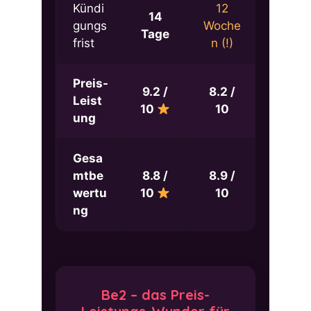
Kündi
12
14
gungs
Woche
Tage
frist
n (!)
Preis-
9.2 /
8.2 /
Leist
10
10
ung
Gesa
mtbe
8.8 /
8.9 /
wertu
10
10
ng
Be2 – das Preis-