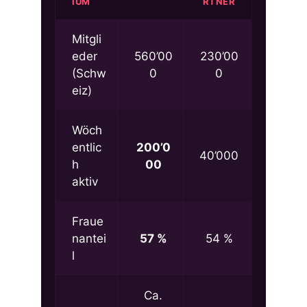
IUM
RTNER
Mitgli
eder
560’00
230’00
(Schw
0
0
eiz)
Wöch
entlic
200’0
40’000
h
00
aktiv
Fraue
nantei
57 %
54 %
l
Ca.