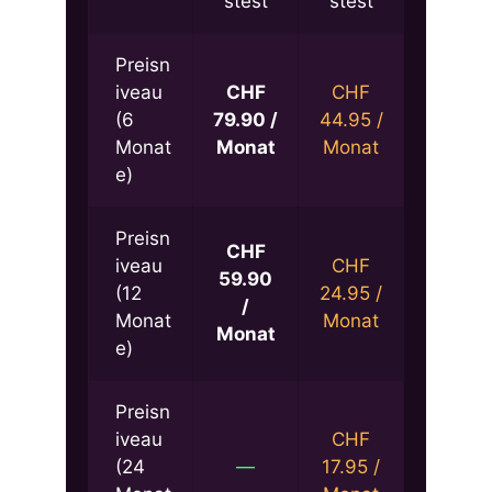
stest
stest
Preisn
iveau
CHF
CHF
(6
79.90 /
44.95 /
Monat
Monat
Monat
e)
Preisn
CHF
iveau
CHF
59.90
(12
24.95 /
/
Monat
Monat
Monat
e)
Preisn
iveau
CHF
(24
—
17.95 /