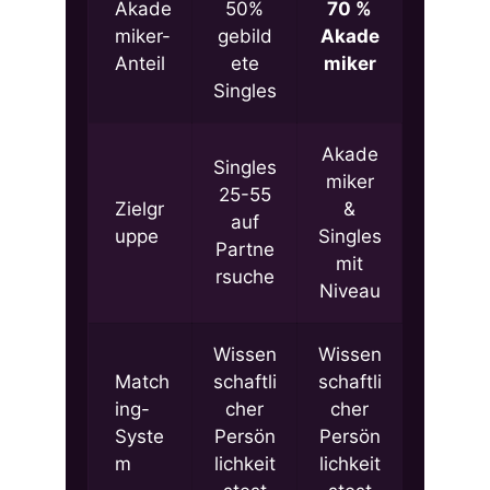
Akade
50%
70 %
miker-
gebild
Akade
Anteil
ete
miker
Singles
Akade
Singles
miker
25-55
Zielgr
&
auf
uppe
Singles
Partne
mit
rsuche
Niveau
Wissen
Wissen
Match
schaftli
schaftli
ing-
cher
cher
Syste
Persön
Persön
m
lichkeit
lichkeit