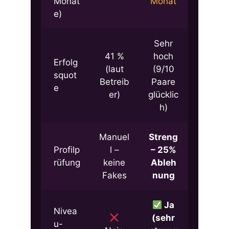
Monat
Monat
e)
Sehr
41 %
hoch
Erfolg
(laut
(9/10
squot
Betreib
Paare
e
er)
glücklic
h)
Manuel
Streng
Profilp
l –
– 25%
rüfung
keine
Ableh
Fakes
nung
Ja
Nivea
(sehr
u-