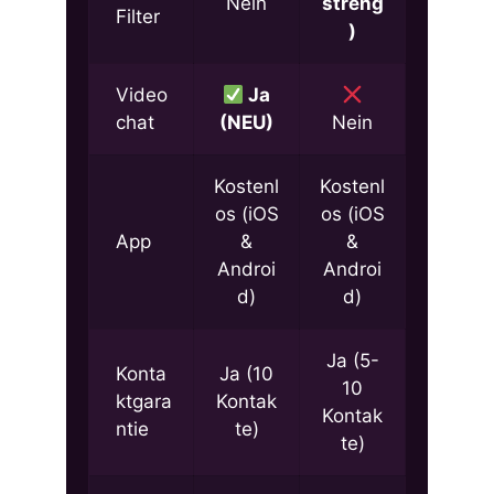
Nein
streng
Filter
)
Video
Ja
chat
(NEU)
Nein
Kostenl
Kostenl
os (iOS
os (iOS
App
&
&
Androi
Androi
d)
d)
Ja (5-
Konta
Ja (10
10
ktgara
Kontak
Kontak
ntie
te)
te)