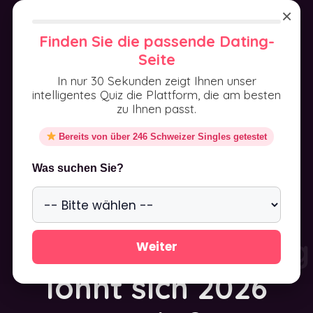
Aller
×
au
MENU
Finden Sie die passende Dating-
contenu
Seite
In nur 30 Sekunden zeigt Ihnen unser
intelligentes Quiz die Plattform, die am besten
zu Ihnen passt.
Bereits von über 246 Schweizer Singles getestet
ElitePartner vs
Was suchen Sie?
Be2 – welche
Partnervermittlung
Weiter
lohnt sich 2026