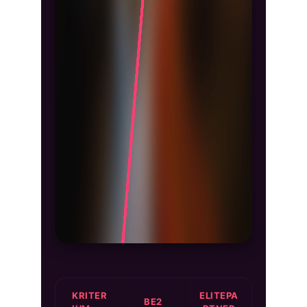
KRITER
ELITEPA
BE2