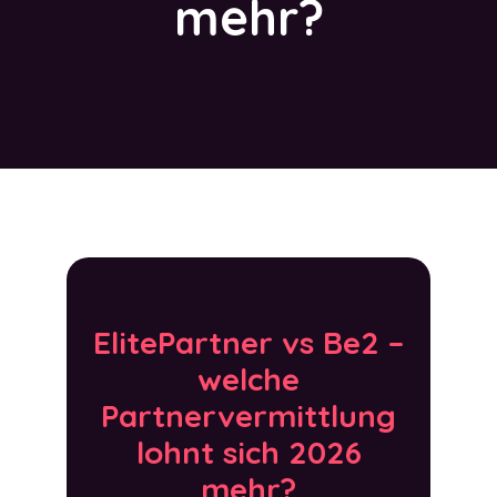
mehr?
ElitePartner vs Be2 –
welche
Partnervermittlung
lohnt sich 2026
mehr?