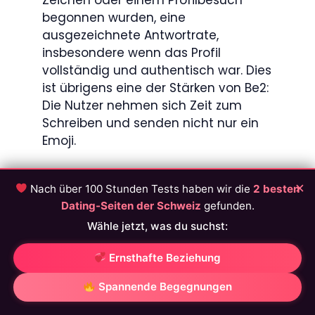
Zeichen oder einem Profilbesuch
begonnen wurden, eine
ausgezeichnete Antwortrate,
insbesondere wenn das Profil
vollständig und authentisch war. Dies
ist übrigens eine der Stärken von Be2:
Die Nutzer nehmen sich Zeit zum
Schreiben und senden nicht nur ein
Emoji.
Be2 App &
×
Nach über 100 Stunden Tests haben wir die
2 besten
Benutzererlebnis
Dating-Seiten der Schweiz
gefunden.
Wähle jetzt, was du suchst:
e2 setzt auf ein schlichtes und gut
durchdachtes Erlebnis. Die
Ernsthafte Beziehung
Benutzeroberfläche ist übersichtlich
und intuitiv, sodass man sich sowohl
Spannende Begegnungen
auf dem Computer als auch über die