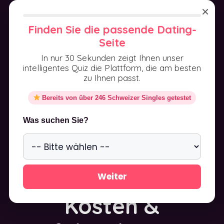
Aller
×
au
MENU
Finden Sie die passende Dating-
contenu
Seite
In nur 30 Sekunden zeigt Ihnen unser
intelligentes Quiz die Plattform, die am besten
zu Ihnen passt.
Bereits von über 246 Schweizer Singles getestet
Be2 Schweiz Test
Was suchen Sie?
2025 –
Erfahrungen,
Weiter
Kosten &