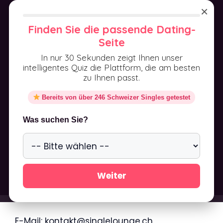
Aller
×
au
MENU
Finden Sie die passende Dating-
contenu
Seite
In nur 30 Sekunden zeigt Ihnen unser
intelligentes Quiz die Plattform, die am besten
zu Ihnen passt.
Bereits von über 246 Schweizer Singles getestet
Impressum
Was suchen Sie?
Weiter
E-Mail: kontakt@singlelounge.ch