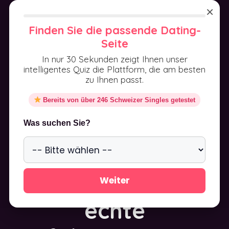
Aller
×
au
MENU
Finden Sie die passende Dating-
contenu
Seite
In nur 30 Sekunden zeigt Ihnen unser
intelligentes Quiz die Plattform, die am besten
zu Ihnen passt.
Bereits von über 246 Schweizer Singles getestet
Camsoda Test
Was suchen Sie?
2025 – Kosten,
Funktionen &
Weiter
echte