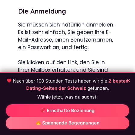
Die Anmeldung
Sie müssen sich natürlich anmelden.
Es ist sehr einfach, Sie geben Ihre E-
Mail-Adresse, einen Benutzernamen,
ein Passwort an, und fertig.
Sie klicken auf den Link, den Sie in
Ihrer Mailbox erhalten, und Sie sind
nun Teil der Camsoda-Community.
×
Nach über 100 Stunden Tests haben wir die
2 besten
Sie haben also Zugang zur Seite.
Dating-Seiten der Schweiz
gefunden.
Wähle jetzt, was du suchst:
Die Funktionen
Ernsthafte Beziehung
Sie wählen die Shows, die Sie nach
Ihren Vorlieben und vor allem nach
Spannende Begegnungen
ihren Kosten wünschen. Sie können