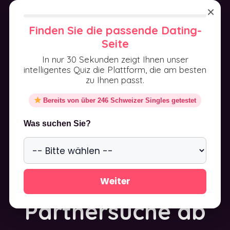
Aller
×
au
MENU
Finden Sie die passende Dating-
contenu
Seite
In nur 30 Sekunden zeigt Ihnen unser
intelligentes Quiz die Plattform, die am besten
zu Ihnen passt.
Bereits von über 246 Schweizer Singles getestet
50plus
Was suchen Sie?
Singlebörse
Schweiz – Seriöse
Weiter
Partnersuche ab