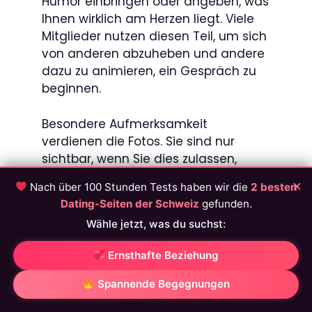
Humor einbringen oder angeben, was
Ihnen wirklich am Herzen liegt. Viele
Mitglieder nutzen diesen Teil, um sich
von anderen abzuheben und andere
dazu zu animieren, ein Gespräch zu
beginnen.
Besondere Aufmerksamkeit
verdienen die Fotos. Sie sind nur
sichtbar, wenn Sie dies zulassen,
sodass Sie die vollständige Kontrolle
×
Nach über 100 Stunden Tests haben wir die
2 besten
behalten. Aber die Zahlen sprechen
Dating-Seiten der Schweiz
gefunden.
für sich: Profile mit Foto erhalten bis
Wähle jetzt, was du suchst:
zu zehnmal mehr Nachrichten als
solche ohne Foto. Ein oder zwei
Ernsthafte Beziehung
natürliche und aktuelle Fotos reichen
völlig aus, um den Unterschied zu
Spannende Begegnungen
machen.