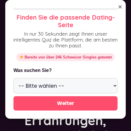
Aller
×
au
MENU
Finden Sie die passende Dating-
contenu
Seite
In nur 30 Sekunden zeigt Ihnen unser
intelligentes Quiz die Plattform, die am besten
zu Ihnen passt.
Bereits von über 246 Schweizer Singles getestet
The Casual
Was suchen Sie?
Lounge Schweiz
Test 2025:
Weiter
Erfahrungen,