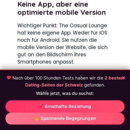
Keine App, aber eine
optimierte mobile Version
Wichtiger Punkt: The Casual Lounge
hat keine eigene App. Weder für iOS
noch für Android. Sie nutzen die
mobile Version der Website, die sich
gut an den Bildschirm Ihres
Smartphones anpasst.
Ehrlich gesagt funktioniert das
×
Nach über 100 Stunden Tests haben wir die
2 besten
ziemlich gut. Die Navigation ist
Dating-Seiten der Schweiz
gefunden.
flüssig, die Seiten laden schnell und
Wähle jetzt, was du suchst:
Sie können fast alles tun, was Sie
auch auf einem Computer tun
Ernsthafte Beziehung
würden. Nachrichten senden, Profile
Spannende Begegnungen
ansehen, Ihre Einstellungen ändern …
alles ist da.