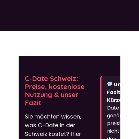
C-Date Schweiz:
Unser
Preise, kostenlose
Fazit in
Nutzung & unser
Kürze:
C-
Fazit
Date
gehört
Sie möchten wissen,
preislich
was C-Date in der
nicht zu
Schweiz kostet? Hier
den