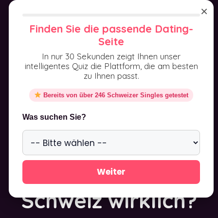
Aller
×
au
MENU
Finden Sie die passende Dating-
contenu
Seite
In nur 30 Sekunden zeigt Ihnen unser
intelligentes Quiz die Plattform, die am besten
zu Ihnen passt.
Bereits von über 246 Schweizer Singles getestet
C-Date Kosten –
Was suchen Sie?
Was kostet C-
Date in der
Weiter
Schweiz wirklich?