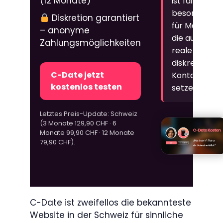
(12 Monate)
ist fair,
besonders
Diskretion garantiert
für Männer,
– anonyme
die auf
Zahlungsmöglichkeiten
reale und
diskrete
C-Date jetzt
Kontakte
kostenlos testen
setzen.
Letztes Preis-Update: Schweiz
(3 Monate 129,90 CHF · 6
Monate 99,90 CHF · 12 Monate
79,90 CHF).
C-Date ist zweifellos die bekannteste
Website in der Schweiz für sinnliche