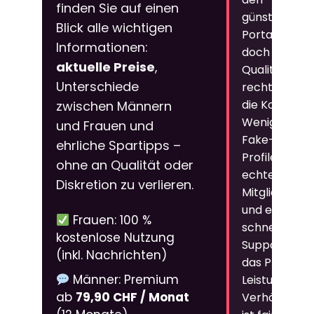
finden Sie auf einen
günstigsten
Blick alle wichtigen
Portalen,
Informationen:
doch die
aktuelle Preise
,
Qualität
Unterschiede
rechtfertigt
die Kosten.
zwischen Männern
Weniger
und Frauen und
Fake-
ehrliche Spartipps –
Profile,
ohne an Qualität oder
echte
Diskretion zu verlieren.
Mitglieder
und ein
Frauen: 100 %
schneller
kostenlose Nutzung
Support –
(inkl. Nachrichten)
das Preis-
Männer: Premium
Leistungs-
ab
79,90 CHF / Monat
Verhältnis